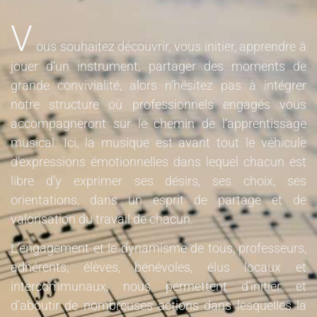
V
ous souhaitez découvrir, vous initier, apprendre à
jouer d’un instrument, partager des moments de
grande convivialité, alors n’hésitez pas à intégrer
notre structure où professionnels engagés vous
accompagneront sur le chemin de l’apprentissage
musical. Ici, la musique est avant tout le véhicule
d’expressions émotionnelles dans lequel chacun est
libre d’y exprimer ses désirs, ses choix, ses
orientations, dans un esprit de partage et de
valorisation du travail de chacun.
L’engagement et le dynamisme de tous, professeurs,
adhérents, élèves, bénévoles, élus locaux et
intercommunaux, nous permettent d’initier et
d’aboutir de nombreuses actions dans lesquelles la